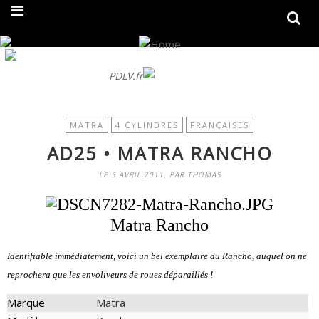
On fait peau neuve ! Découvrez notre nouveau site
PDLV.fr
MATRA
4 CYLINDRES
FRANÇAISES
AD25 • MATRA RANCHO
LE 5 AVRIL 2011, PAR THOMAS
Matra Rancho
Identifiable immédiatement, voici un bel exemplaire du Rancho, auquel on ne
reprochera que les envoliveurs de roues déparaillés !
Marque
Matra