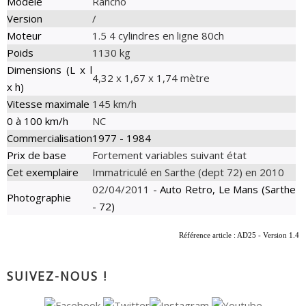
Modèle
Rancho
Version
/
Moteur
1.5 4 cylindres en ligne 80ch
Poids
1130 kg
Dimensions (L x l
4,32 x 1,67 x 1,74 mètre
x h)
Vitesse maximale
145 km/h
0 à 100 km/h
NC
Commercialisation
1977 - 1984
Prix de base
Fortement variables suivant état
Cet exemplaire
Immatriculé en Sarthe (dept 72) en 2010
02/04/2011
- Auto Retro, Le Mans (Sarthe
Photographie
- 72)
Référence article : AD25 - Version 1.4
SUIVEZ-NOUS !