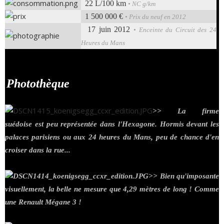
22 L/100 km
• NC g/km
1 500 000 €
• Prix du neuf en 2012
17 juin 2012
• Enceinte du Circuit des 24
Heures du Mans
Photothèque
.
>> La firme
suédoise est peu représentée dans l'Hexagone. Hormis devant les
palaces parisiens ou aux 24 heures du Mans, peu de chance d'en
croiser dans la rue...
>> Bien qu'imposante
visuellement, la belle ne mesure que 4,29 mètres de long ! Comme
une Renault Mégane 3 !