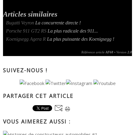
Articles similaires
•
Bugatti Veyron
La concurrente directe !
•
Porsche 911 GT2 RS
La plus radicale des 911...
•
Koenigsegg Agera R
La plus puissante des Koenigsegg !
Référence article
AF68
• Version
2.0
SUIVEZ-NOUS !
PARTAGER CET ARTICLE
VOUS AIMEREZ AUSSI :