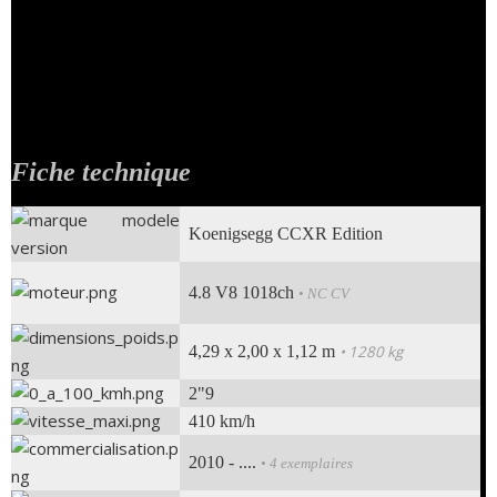
offre pour son argent ! Cela commence par un tirage très limité ; seulement
4
exemplaires dans le monde
. La carrosserie bénéficie d'une aérodynamique
très travaillée et d'une carrosserie en carbone qui autorisent un poids de
seulement 1280 kilogrammes !
Le V8 dépasse les 1 000 chevaux
et carbure au
bioéthanol E85
! Il s'agit donc d'une supercar qui se soucie de l'écologie...
Fiche technique
Koenigsegg CCXR Edition
4.8 V8 1018ch
• NC CV
4,29 x 2,00 x 1,12 m
• 1280 kg
2"9
410 km/h
2010 - ....
• 4 exemplaires