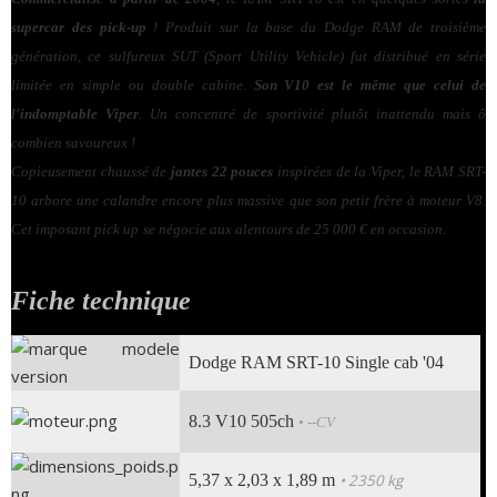
supercar des pick-up
! Produit sur la base du Dodge RAM de troisième
génération, ce sulfureux SUT (Sport Utility Vehicle) fut distribué en série
limitée en simple ou double cabine.
Son V10 est le même que celui de
l'indomptable Viper
. Un concentré de sportivité plutôt inattendu mais ô
combien savoureux !
Copieusement chaussé de
jantes 22 pouces
inspirées de la Viper, le RAM SRT-
10 arbore une calandre encore plus massive que son petit frère à moteur V8.
Cet imposant pick up
se négocie aux alentours de 25 000 € en occasion.
Fiche technique
Dodge RAM SRT-10 Single cab '04
8.3 V10 505ch
• --CV
5,37 x 2,03 x 1,89 m
• 2350 kg