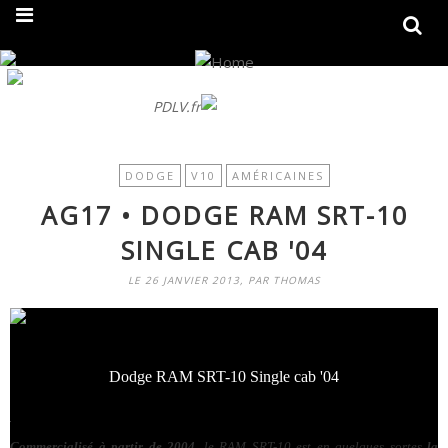
On fait peau neuve ! Découvrez notre nouveau site
PDLV.fr
DODGE
V10
AMÉRICAINES
AG17 • DODGE RAM SRT-10
SINGLE CAB '04
LE 26 JANVIER 2013, PAR THOMAS
Dodge RAM SRT-10 Single cab '04
.
Commercialisé à partir de 2004
, le RAM SRT-10 est en quelques sortes
la