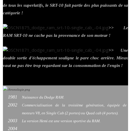
de tous les superlatifs, le SRT-10 fait partie des plus puissants de sa
catégorie !
>> Le
RAM SRT-10 ne cache pas la provenance de son moteur !
>> Une
double sortie d'échappement souligne le pare choc arrière. Mieux
vaut ne pas être trop regardant sur la consommation de l'engin !
1981
Naissance du Dodge RAM.
2002
Commercialisation de la troisième génération, équipée de
moteurs V8, en Single Cab (2 portes) ou Quad cab (4 portes).
2003
La version Hemi est une version sportive du RAM.
2004