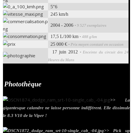
5"6
245 km/h
2004 - 2006
• 9 527 exemplaires
17,5 L/100 km
• 488 g/km
25 000 €
• Prix moyen constaté en occasion
17 juin 2012
• Enceinte du circuit des 24
Heures du Mans
Photothèque
.
>> La
gigantesque calandre ne laisse personne indifférent. Elle dissimule
le 8.3 V10 de la Viper !
>> Pick up