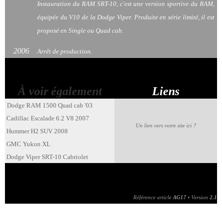
Instauration du RAM SRT-10, c'est une version sportive du RAM,
équipée du V10 de la Dodge Viper. Produite en série limité, il est
proposé en Single ou Quad cab.
2006
Arrêt de production.
À voir également
Liens
Dodge RAM 1500 Quad cab '03
Cadillac Escalade 6.2 V8 2007
Un lien vers votre site ici ?
Hummer H2 SUV 2008
GMC Yukon XL
Dodge Viper SRT-10 Cabriolet
Référence article
AG17
• Version
2.1