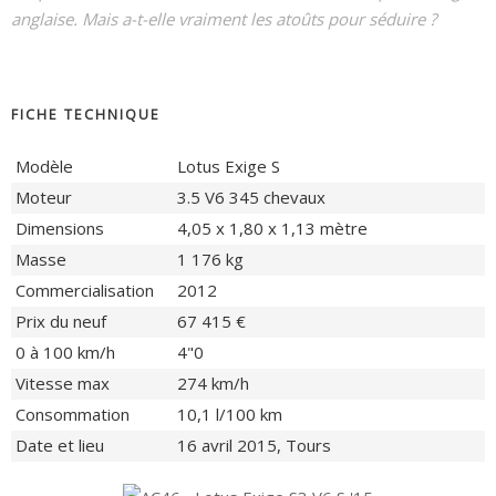
anglaise. Mais a-t-elle vraiment les atoûts pour séduire ?
FICHE TECHNIQUE
Modèle
Lotus Exige S
Moteur
3.5 V6 345 chevaux
Dimensions
4,05 x 1,80 x 1,13 mètre
Masse
1 176 kg
Commercialisation
2012
Prix du neuf
67 415 €
0 à 100 km/h
4"0
Vitesse max
274 km/h
Consommation
10,1 l/100 km
Date et lieu
16 avril 2015, Tours