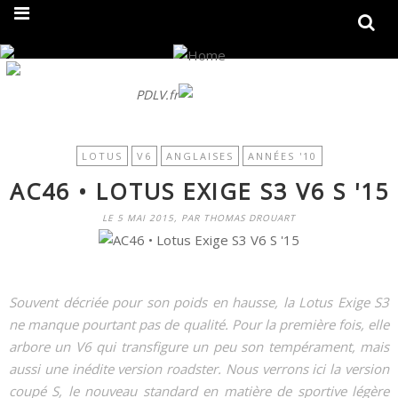
On fait peau neuve ! Découvrez notre nouveau site
PDLV.fr
LOTUS
V6
ANGLAISES
ANNÉES '10
AC46 • LOTUS EXIGE S3 V6 S '15
LE 5 MAI 2015, PAR THOMAS DROUART
Souvent décriée pour son poids en hausse, la Lotus Exige S3
ne manque pourtant pas de qualité. Pour la première fois, elle
arbore un V6 qui transfigure un peu son tempérament, mais
aussi une inédite version roadster. Nous verrons ici la version
coupé S, le nouveau standard en matière de sportive légère