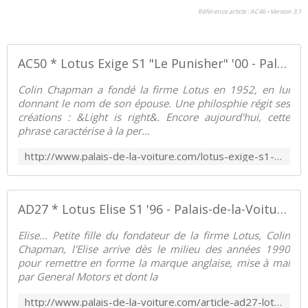
Référence article : AC46 • Version 3.1
AC50 * Lotus Exige S1 "Le Punisher" '00 - Palais-de-la-Voiture.com
Colin Chapman a fondé la firme Lotus en 1952, en lui
donnant le nom de son épouse. Une philosphie régit ses
créations : &Light is right&. Encore aujourd'hui, cette
phrase caractérise à la per...
http://www.palais-de-la-voiture.com/lotus-exige-s1-le-punisher.html
AD27 * Lotus Elise S1 '96 - Palais-de-la-Voiture.com
Elise... Petite fille du fondateur de la firme Lotus, Colin
Chapman, l'Elise arrive dès le milieu des années 1990
pour remettre en forme la marque anglaise, mise à mal
par General Motors et dont la
http://www.palais-de-la-voiture.com/article-ad27-lotus-elise-s1-71222538.html