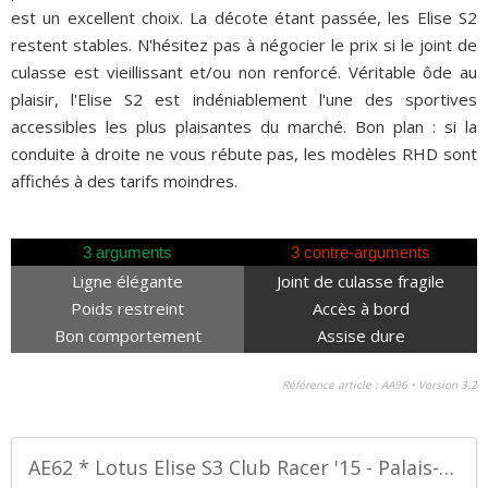
est un excellent choix. La décote étant passée, les Elise S2
restent stables. N'hésitez pas à négocier le prix si le joint de
culasse est vieillissant et/ou non renforcé. Véritable ôde au
plaisir, l'Elise S2 est indéniablement l'une des sportives
accessibles les plus plaisantes du marché. Bon plan : si la
conduite à droite ne vous rébute pas, les modèles RHD sont
affichés à des tarifs moindres.
3 arguments
3 contre-arguments
Ligne élégante
Joint de culasse fragile
Poids restreint
Accès à bord
Bon comportement
Assise dure
Référence article : AA96 • Version 3.2
AE62 * Lotus Elise S3 Club Racer '15 - Palais-de-la-Voiture.com