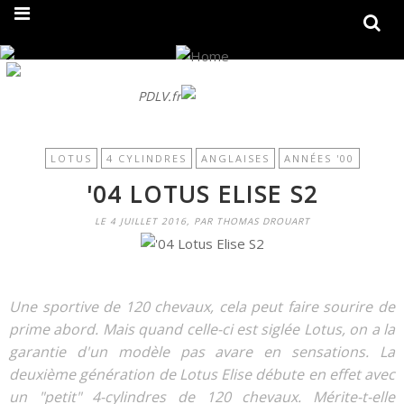
On fait peau neuve ! Découvrez notre nouveau site
PDLV.fr
LOTUS
4 CYLINDRES
ANGLAISES
ANNÉES '00
'04 LOTUS ELISE S2
LE 4 JUILLET 2016, PAR THOMAS DROUART
Une sportive de 120 chevaux, cela peut faire sourire de
prime abord. Mais quand celle-ci est siglée Lotus, on a la
garantie d'un modèle pas avare en sensations. La
deuxième génération de Lotus Elise débute en effet avec
un "petit" 4-cylindres de 120 chevaux. Mérite-t-elle