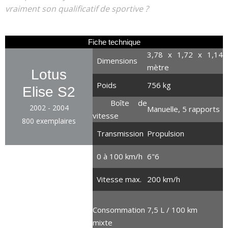
vraiment son qualificatif de sportive ?
Fiche technique
3,78 x 1,72 x 1,14
Dimensions
mètre
Lotus
Poids
756 kg
Elise S2
Boîte de
2002 - 2004
Manuelle, 5 rapports
vitesse
800 exemplaires
Transmission
Propulsion
0 à 100 km/h
6"6
1.8 litre
4 cylindres en ligne
Vitesse max.
200 km/h
122 chevaux
168 Nm
Consommation
7,5 L / 100 km
8 CV
mixte