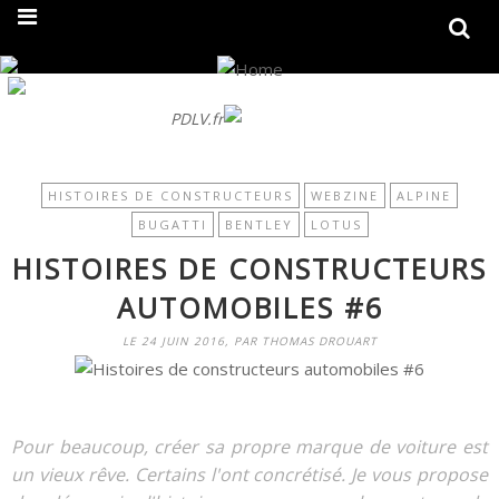
On fait peau neuve ! Découvrez notre nouveau site
PDLV.fr
HISTOIRES DE CONSTRUCTEURS
WEBZINE
ALPINE
BUGATTI
BENTLEY
LOTUS
HISTOIRES DE CONSTRUCTEURS
AUTOMOBILES #6
LE 24 JUIN 2016, PAR THOMAS DROUART
Pour beaucoup, créer sa propre marque de voiture est
un vieux rêve. Certains l'ont concrétisé. Je vous propose