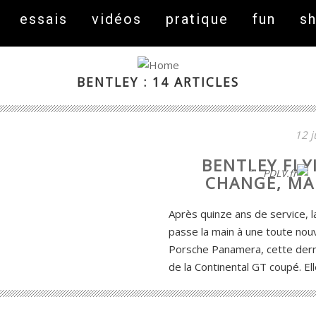
essais
vidéos
pratique
fun
s
BENTLEY : 14 ARTICLES
12 j
BENTLEY FLY
On fait peau neuve ! Découvrez notre nouveau site
PDLV.fr
CHANGE, MAI
Après quinze ans de service, l
passe la main à une toute nou
Porsche Panamera, cette derni
de la Continental GT coupé. Ell