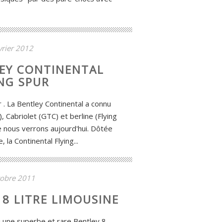
vrier 2012
LEY CONTINENTAL
NG SPUR
r . La Bentley Continental a connu
, Cabriolet (GTC) et berline (Flying
e nous verrons aujourd'hui. Dôtée
 la Continental Flying...
tobre 2011
 8 LITRE LIMOUSINE
i une superbe et rare Bentley 8