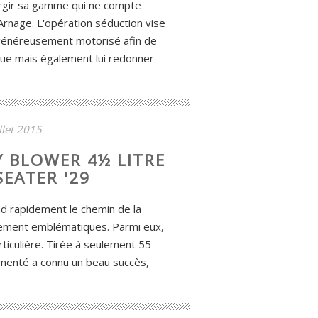
argir sa gamme qui ne compte
Arnage. L'opération séduction vise
 généreusement motorisé afin de
ue mais également lui redonner
illet 2015
Y BLOWER 4½ LITRE
EATER '29
d rapidement le chemin de la
ement emblématiques. Parmi eux,
ticulière. Tirée à seulement 55
menté a connu un beau succès,