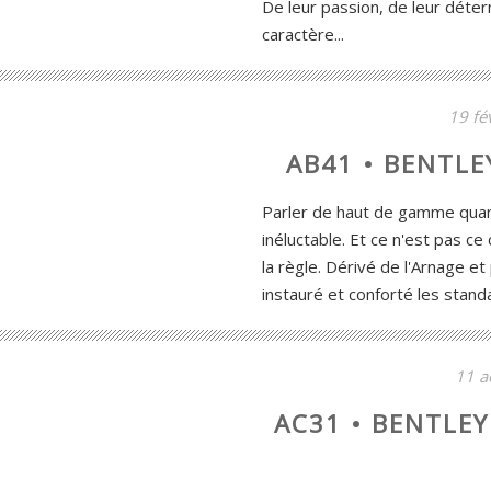
De leur passion, de leur déter
caractère...
19 fé
AB41 • BENTLE
Parler de haut de gamme quand
inéluctable. Et ce n'est pas c
la règle. Dérivé de l'Arnage et 
instauré et conforté les stand
11 a
AC31 • BENTLE