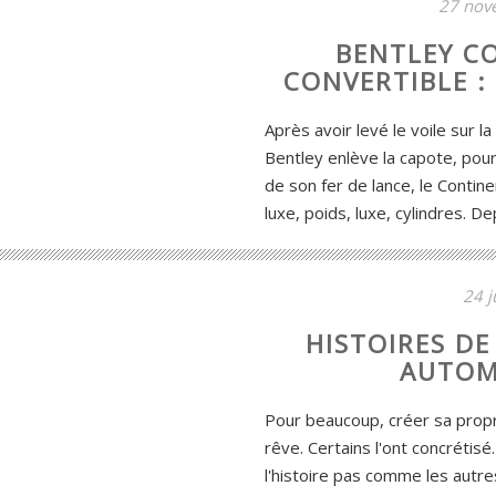
27 nov
BENTLEY C
CONVERTIBLE :
Après avoir levé le voile sur l
Bentley enlève la capote, pour 
de son fer de lance, le Contine
luxe, poids, luxe, cylindres. D
24 j
HISTOIRES D
AUTOM
Pour beaucoup, créer sa propr
rêve. Certains l'ont concrétis
l'histoire pas comme les autr