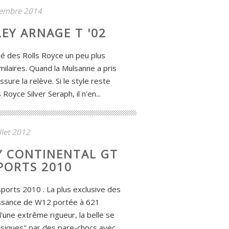
tembre 2014
LEY ARNAGE T '02
é des Rolls Royce un peu plus
ilaires. Quand la Mulsanne a pris
ssure la relève. Si le style reste
Royce Silver Seraph, il n'en...
illet 2012
Y CONTINENTAL GT
PORTS 2010
ports 2010 . La plus exclusive des
uissance de W12 portée à 621
d'une extrême rigueur, la belle se
assiques" par des pare-chocs avec