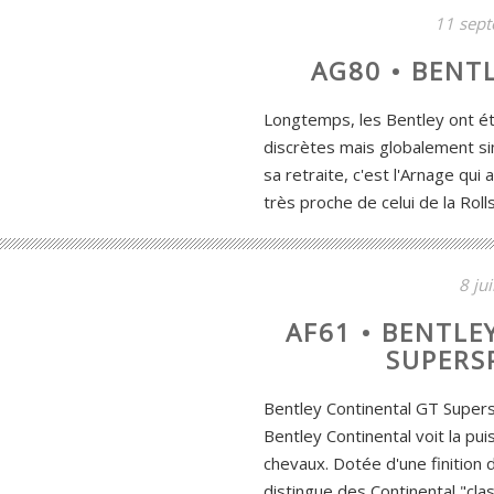
11 sep
AG80 • BENT
Longtemps, les Bentley ont ét
discrètes mais globalement sim
sa retraite, c'est l'Arnage qui a
très proche de celui de la Rolls 
8 ju
AF61 • BENTLE
SUPERS
Bentley Continental GT Supers
Bentley Continental voit la p
chevaux. Dotée d'une finition 
distingue des Continental "cl