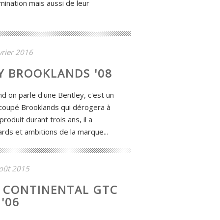
mination mais aussi de leur
vrier 2016
Y BROOKLANDS '08
 on parle d'une Bentley, c'est un
e coupé Brooklands qui dérogera à
produit durant trois ans, il a
ards et ambitions de la marque...
oût 2015
Y CONTINENTAL GTC
'06