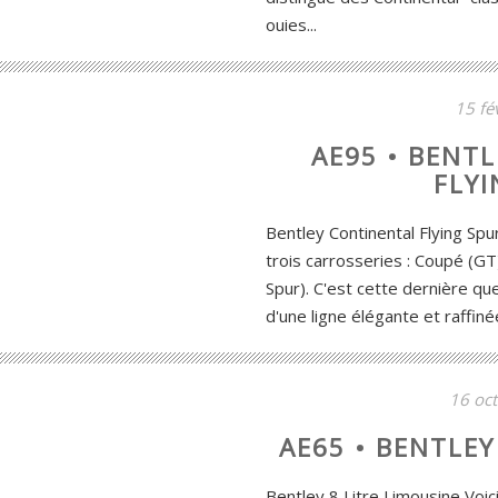
ouies...
15 fé
AE95 • BENT
FLYI
Bentley Continental Flying Spu
trois carrosseries : Coupé (GT)
Spur). C'est cette dernière qu
d'une ligne élégante et raffinée,
16 oc
AE65 • BENTLEY
Bentley 8 Litre Limousine Voic