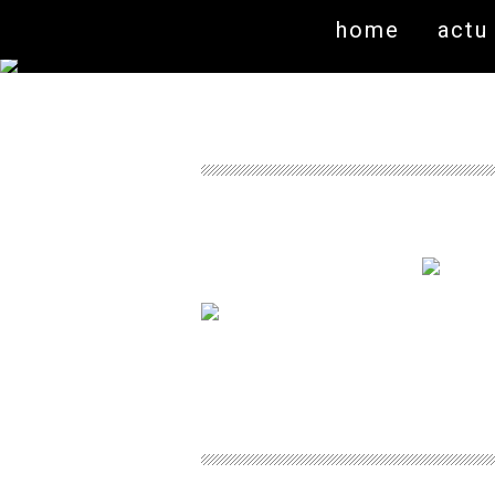
home
actu