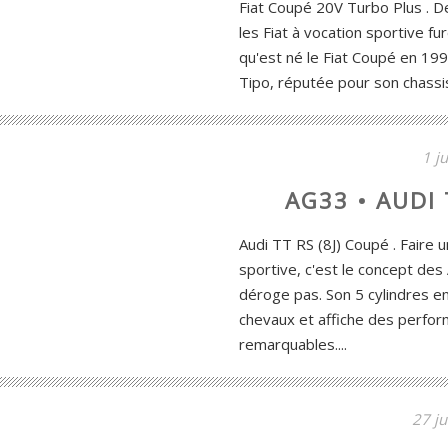
Fiat Coupé 20V Turbo Plus . De
les Fiat à vocation sportive fur
qu'est né le Fiat Coupé en 199
Tipo, réputée pour son chassis,
1 j
AG33 • AUDI 
Audi TT RS (8J) Coupé . Faire 
sportive, c'est le concept des 
déroge pas. Son 5 cylindres e
chevaux et affiche des perform
remarquables....
27 ju