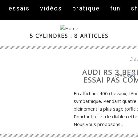
essais
vidéos
pratique
fun
s
5 CYLINDRES : 8 ARTICLES
3 av
AUDI RS 3 BER
On fait peau neuve ! Découvrez notre nouveau site
PDLV.fr
ESSAI PAS CO
En affichant 400 chevaux, l'Au
sympathique. Pendant quatre 
pleinement la plus sage (offic
Pourtant, elle a le diable cett
Nous vous proposons...