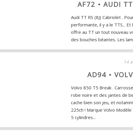
AF72 • AUDI TT
Audi TT RS (8J) Cabriolet . Po
performante, il y a le TTS... Et
offre au TT un tout nouveau v
des bouches béantes. Les lames
14 a
AD94 • VOLV
Volvo 850 T5 Break . Carrosse
robe noire et des jantes de be
cache bien son jeu, et notamm
225ch ! Marque Volvo Modèle 
5 cylindres...