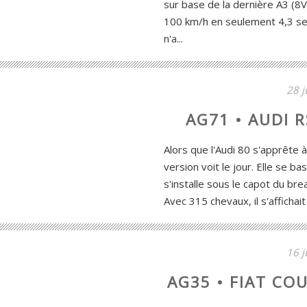
sur base de la dernière A3 (8V
100 km/h en seulement 4,3 se
n'a...
28 j
AG71 • AUDI R
Alors que l'Audi 80 s'apprête à
version voit le jour. Elle se ba
s'installe sous le capot du br
Avec 315 chevaux, il s'affichai
16 j
AG35 • FIAT CO