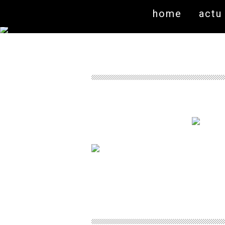
home
actu