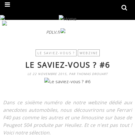
On fait peau neuve ! Découvrez notre nouveau site
PDLV.fr
LE SAVIEZ-VOUS ?
WEBZINE
LE SAVIEZ-VOUS ? #6
LE 22 NOVEMBRE 2015, PAR THOMAS DROUART
Dans ce sixième numéro de notre webzine dédié aux
anecdotes automobiles, nous découvrirons une Ferrari
F40 pas comme les autres et une limousine sur base de
Peugeot 504 produite par Heuliez. Et ce n'est pas tout !
Voici notre sélection.