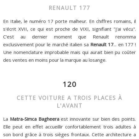
RENAULT 177
En Italie, le numéro 17 porte malheur. En chiffres romains, il
s'écrit XVII, ce qui est proche de VIXI, signifiant "j'ai vécu".
C'est au dernier moment que Renault renomma
exclusivement pour le marché italien sa
Renault 17
... en 177 !
Une nomenclature improbable mais qui aurait bien pu coûter
des ventes en moins pour la marque au losange.
120
CETTE VOITURE A TROIS PLACES À
L'AVANT
La
Matra-Simca Bagheera
est innovante sur bien des points.
Elle peut en effet accueillir confortablement trois adultes à
son bord grâce à trois sièges frontaux. Cette architecture a