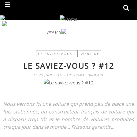
On fait peau neuve ! Découvrez notre nouveau site
PDLV.fr
LE SAVIEZ-VOUS ?
WEBZINE
LE SAVIEZ-VOUS ? #12
LE 29 JUIN 2016, PAR THOMAS DROUART
Nous verrons ici une voiture qui prend peu de place une
fois stationnée, un constructeur français de voiture qui
a disparu trop tôt et le nombre de voitures produites
chaque jour dans le monde... Frissons garantis...