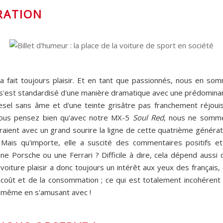
IRATION
ela fait toujours plaisir. Et en tant que passionnés, nous en s
s'est standardisé d'une manière dramatique avec une prédominanc
sel sans âme et d'une teinte grisâtre pas franchement réjouis
Et vous pensez bien qu'avec notre MX-5
Soul Red
, nous ne somme
aient avec un grand sourire la ligne de cette quatrième générat
Mais qu'importe, elle a suscité des commentaires positifs et 
ne Porsche ou une Ferrari ? Difficile à dire, cela dépend aussi
voiture plaisir a donc toujours un intérêt aux yeux des français,
u coût et de la consommation ; ce qui est totalement incohéren
s même en s'amusant avec !