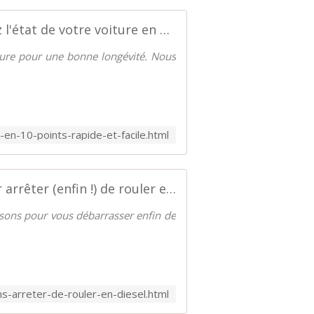
Vérifiez l'état de votre voiture en 10 points ! Rapide et facile ! - Palais-de-la-Voiture.com
oiture pour une bonne longévité. Nous
-en-10-points-rapide-et-facile.html
36 raisons pour arrêter (enfin !) de rouler en Diesel - Palais-de-la-Voiture.com
raisons pour vous débarrasser enfin de
s-arreter-de-rouler-en-diesel.html