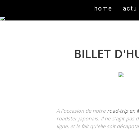
home
actu
BILLET D'H
À l'occasion de notre
road-trip en
roadster japonais. Il ne s'agit pas
ligne, et le fait qu'elle soit décapo