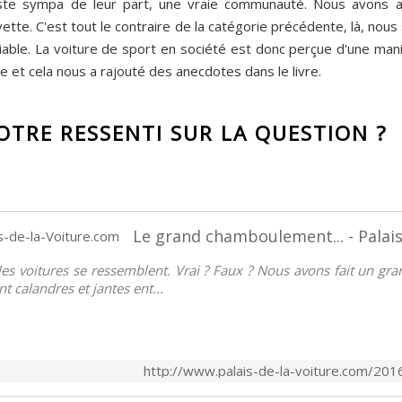
este sympa de leur part, une vraie communauté. Nous avons au
vette. C'est tout le contraire de la catégorie précédente, là, n
able. La voiture de sport en société est donc perçue d'une maniè
se et cela nous a rajouté des anecdotes dans le livre.
OTRE RESSENTI SUR LA QUESTION ?
Le grand chamboulement... - Palai
les voitures se ressemblent. Vrai ? Faux ? Nous avons fait un 
t calandres et jantes ent...
http://www.palais-de-la-voiture.com/20