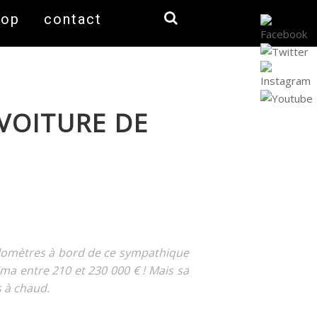
hop
contact
 VOITURE DE
ilomètres à bord de ce sympathique
ima entre 210 et 230 000 € ! Mais sa
s à chaud.