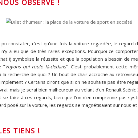
NOUS OBSERVE !
 constater, c'est qu'une fois la voiture regardée, le regard
, il n'y a eu que de très rares exceptions. Pourquoi ce comport
'achat !) symbolise la réussite et que la population a besoin de m
e "
Voyons qui roule là-dedans
". C'est probablement cette mêm
 à la recherche de quoi ? Un bout de chair accroché au rétrovis
simplement ? Certains diront que si on ne souhaite pas être regar
ai, mais je serai bien malheureux au volant d'un Renault Scénic 3 
faut se faire à ces regards, bien que l'on n'en comprenne pas sy
d posé sur la voiture, les regards se magnétisaient sur nous et n
ES TIENS !