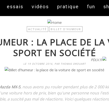
essais
vidéos
pratique
fun
s
ACTUALITÉ
BILLET D'HUMEUR
UMEUR : LA PLACE DE LA
SPORT EN SOCIÉTÉ
On fait peau neuve ! Découvrez notre nouveau site
PDLV.fr
LE 19 OCTOBRE 2016, PAR THOMAS DROUART
 Mazda MX-5
, nous avons pu rouler pendant plus de 2 000 k
 d'une voiture hors de prix, bien qu'une personne nous l'est
table, a suscité pas mal de réactions. Voici quelques réaction