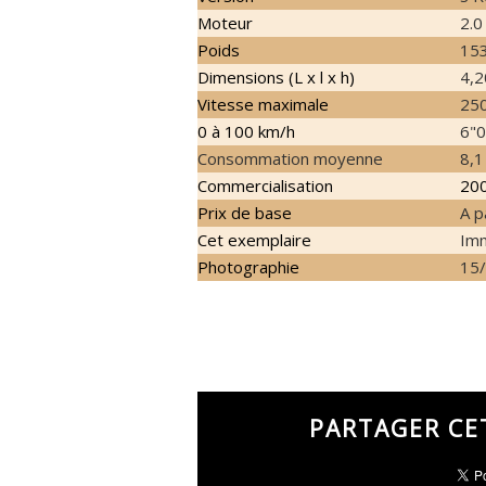
Moteur
2.0
Poids
153
Dimensions (L x l x h)
4,2
Vitesse maximale
250
0 à 100 km/h
6"0
Consommation moyenne
8,1
Commercialisation
2008
Prix de base
A p
Cet exemplaire
Imm
Photographie
15
PARTAGER CE