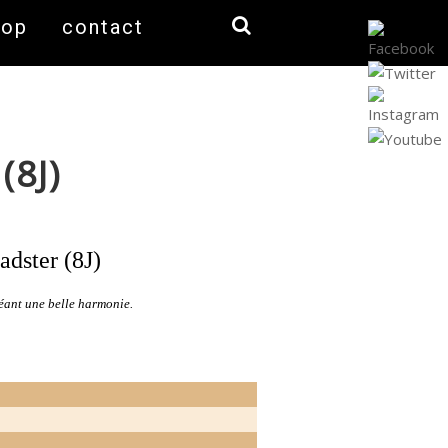
hop
contact
(8J)
dster (8J)
créant une belle harmonie.