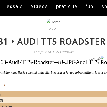
essais
vidéos
pratique
fun
s
AUDI
1 • AUDI TTS ROADSTER 
LE 3 JUIN 2011, PAR THOMAS
On fait peau neuve ! Découvrez notre nouveau site
PDLV.fr
Audi TTS Roa
e ici dans une livrée assez inhabituelle, bleu mat et jantes noires brillant, le tout 
...)
i
(8J)
oadster