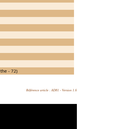
the - 72)
Référence article : AD81 - Version 1.6