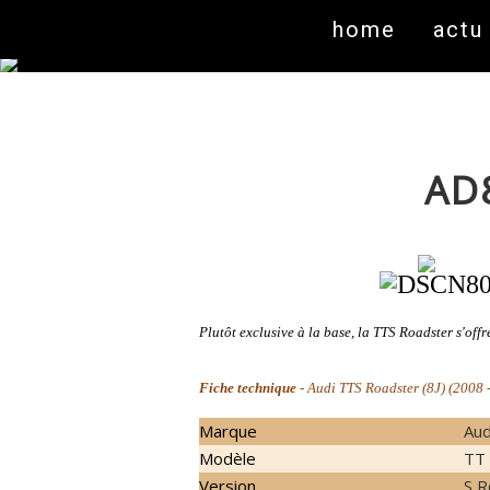
home
actu
AD8
Plutôt exclusive à la base, la TTS Roadster s'offr
Fiche technique
- Audi TTS Roadster (8J) (2008 - .
Marque
Aud
Modèle
TT 
Version
S R