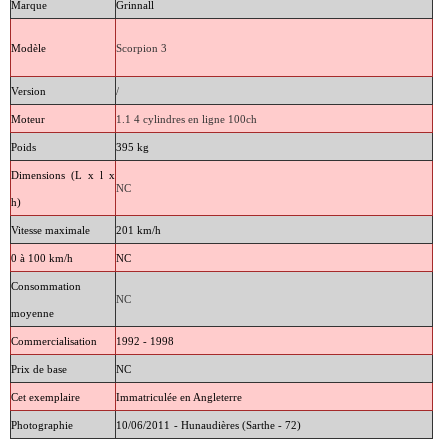
Marque
Grinnall
Modèle
Scorpion 3
Version
/
Moteur
1.1 4 cylindres en ligne 100ch
Poids
395 kg
Dimensions (L x l x
NC
h)
Vitesse maximale
201 km/h
0 à 100 km/h
NC
Consommation
NC
moyenne
Commercialisation
1992 - 1998
Prix de base
NC
Cet exemplaire
Immatriculée en Angleterre
Photographie
10/06/2011
- Hunaudières (Sarthe - 72)