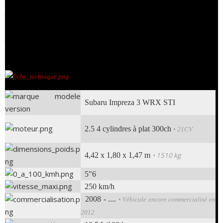
pas les enfants sages. En témoigne l'
imposante
prise d'air du capot, les pare-
choc larges et l'aileron... Disponible
uniquement en version Hatchback
(5
portes) ou 4 portes, cette belle nippone passe le cap des
300ch
!
Subaru Impreza 3 WRX STI
2.5 4 cylindres à plat 300ch
• 21CV
4,42 x 1,80 x 1,47 m
• 1510 kg
5"6
250 km/h
2008 - ....
• Véhicule encore commercialisé en
2012