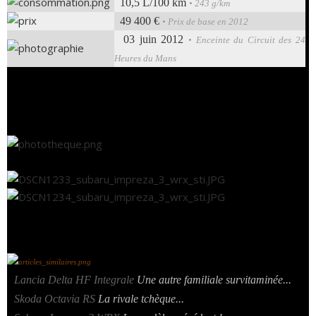
10,5 L/100 km
• 243 g/km
49 400 €
• Prix de base en 2012
03 juin 2012
• Enceinte du Circuit des 24
Heures du Mans
•
Lancia Delta HF Integrale
Une autre familiale survitaminée...
•
Skoda Octavia RS
La rivale tchèque...