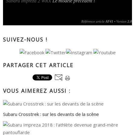
•
Subaru Impreza 2 WRX
Le modèle précédent !
Référence article
AF41
• Version
2.0
SUIVEZ-NOUS !
PARTAGER CET ARTICLE
VOUS AIMEREZ AUSSI :
Subaru Crosstrek : sur les devants de la scène