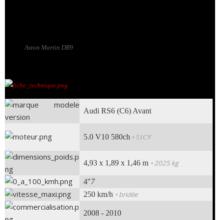
Lamborghini
dont la puissance est portée à
580ch
. Ce cocktail efficace, c'est
l'
Audi RS6
!
Ce (faussement) sage break abat
le 0 à 100 km/h en seulement 4"6
, c'est mieux
qu'une
Aston Martin DB9
!
Audi RS6 (C6) Avant
5.0 V10 580ch
• 51CV
4,93 x 1,89 x 1,46 m
• 2025 kg
4"
7
250 km/h
• bridée
2008 - 2010