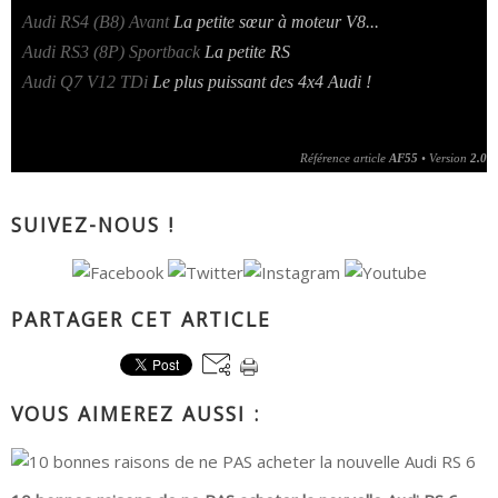
•
Audi RS4 (B8) Avant
La petite sœur à moteur V8...
•
Audi RS3 (8P) Sportback
La petite RS
•
Audi Q7 V12 TDi
Le plus puissant des 4x4 Audi !
Référence article
AF55
• Version
2.0
SUIVEZ-NOUS !
PARTAGER CET ARTICLE
VOUS AIMEREZ AUSSI :