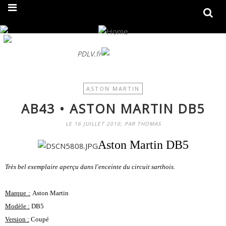
On fait peau neuve ! Découvrez notre nouveau site
PDLV.fr
ASTON MARTIN
AB43 • ASTON MARTIN DB5
LE 16 JUILLET 2010, PAR THOMAS
Aston Martin DB5
Très bel exemplaire aperçu dans l'enceinte du circuit sarthois.
M
arque
:
Aston Martin
Modèle :
DB5
Version :
Coupé