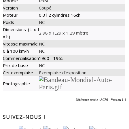
Modèle
R360
Version
Coupé
Moteur
0,3 l 2 cylindres 16ch
Poids
NC
Dimensions (L x l
2,98 x 1,29 x 1,29 mètre
x h)
Vitesse maximale
NC
0 à 100 km/h
NC
Commercialisation
1960 - 1965
Prix de base
NC
Cet exemplaire
Exemplaire d'exposition
Photographie
Référence article : AC76 - Version 1.4
SUIVEZ-NOUS !