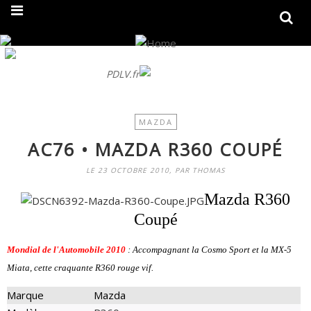
On fait peau neuve ! Découvrez notre nouveau site
PDLV.fr
MAZDA
AC76 • MAZDA R360 COUPÉ
LE 23 OCTOBRE 2010, PAR THOMAS
Mazda R360
Coupé
Mondial de l'Automobile 2010
: Accompagnant la Cosmo Sport et la MX-5
Miata, cette craquante R360 rouge vif.
Marque
Mazda