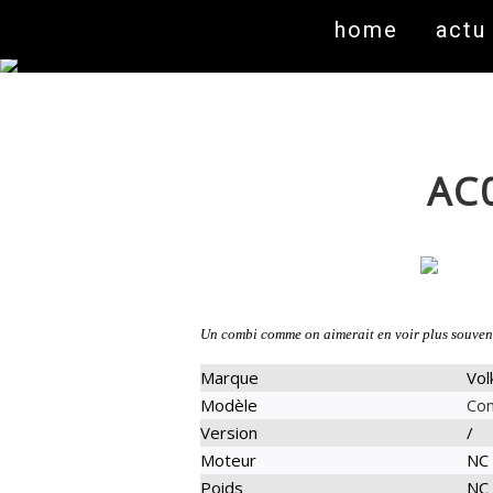
home
actu
AC
Un combi comme on aimerait en voir plus souvent
Marque
Vo
Modèle
Co
Version
/
Moteur
NC
Poids
NC