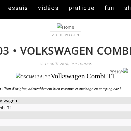
essais
vidéos
pratique
fun
s
VOLKSWAGEN
03 • VOLKSWAGEN COMBI
LE 18 AOÛT 2010, PAR THOMAS
On fait peau neuve ! Découvrez notre nouveau site
PDLV.fr
Volkswagen Combi T1
 ! Tout d'origine, admirablement bien restauré et aménagé en camping car !
lkswagen
mbi T1