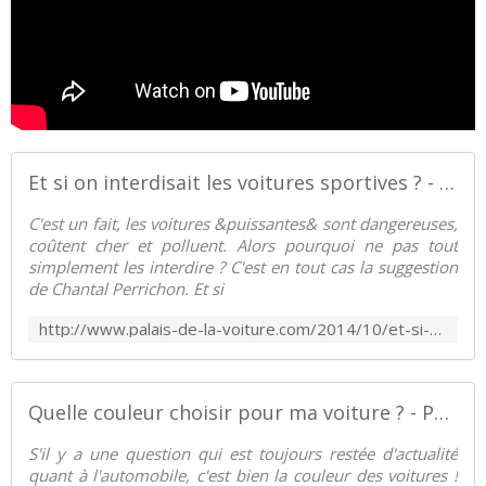
Et si on interdisait les voitures sportives ? - Palais-de-la-Voiture.com
C'est un fait, les voitures &puissantes& sont dangereuses,
coûtent cher et polluent. Alors pourquoi ne pas tout
simplement les interdire ? C'est en tout cas la suggestion
de Chantal Perrichon. Et si
http://www.palais-de-la-voiture.com/2014/10/et-si-on-interdisait-les-voitures-sportives.html
Quelle couleur choisir pour ma voiture ? - Palais-de-la-Voiture.com
S'il y a une question qui est toujours restée d'actualité
quant à l'automobile, c'est bien la couleur des voitures !