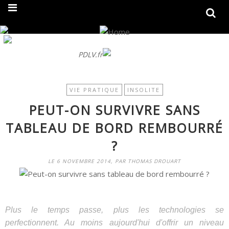
On fait peau neuve ! Découvrez notre nouveau site
PDLV.fr
VIE PRATIQUE
INSOLITE
PEUT-ON SURVIVRE SANS
TABLEAU DE BORD REMBOURRÉ
?
LE 6 NOVEMBRE 2014, PAR THOMAS DROUART
Plus le temps passe, plus les technologies se
perfectionnent. Au moins aujourd'hui d'offrir un niveau