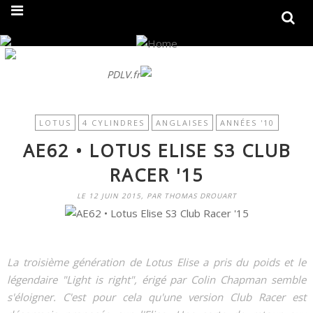
On fait peau neuve ! Découvrez notre nouveau site
PDLV.fr
LOTUS
4 CYLINDRES
ANGLAISES
ANNÉES '10
AE62 • LOTUS ELISE S3 CLUB
RACER '15
LE 12 JUIN 2015, PAR THOMAS DROUART
La troisième génération de Lotus Elise a pris du poids et le
légendaire "Light is right", érigé par Colin Chapman semble
s'éloigner. C'est pour cela qu'une version Club Racer est