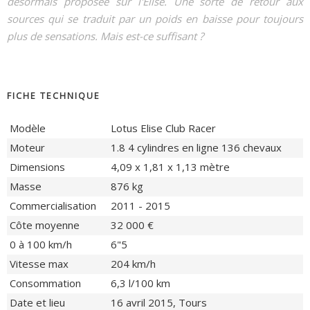
désormais proposée sur l'Elise. Une sorte de retour aux
sources qui se traduit par un poids en baisse pour toujours
plus de sensations. Mais est-ce suffisant ?
FICHE TECHNIQUE
Modèle
Lotus Elise Club Racer
Moteur
1.8 4 cylindres en ligne 136 chevaux
Dimensions
4,09 x 1,81 x 1,13 mètre
Masse
876 kg
Commercialisation
2011 - 2015
Côte moyenne
32 000 €
0 à 100 km/h
6"5
Vitesse max
204 km/h
Consommation
6,3 l/100 km
Date et lieu
16 avril 2015, Tours