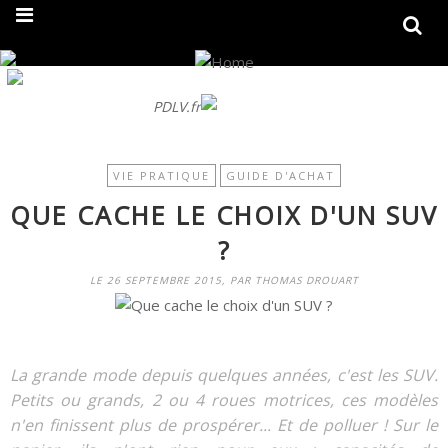
On fait peau neuve ! Découvrez notre nouveau site
PDLV.fr
VIE PRATIQUE
GUIDE D'ACHAT
QUE CACHE LE CHOIX D'UN SUV
?
LE 26 SEPTEMBRE 2015, PAR THOMAS DROUART
La grande mode depuis quelques années, c'est les SUV.
Petits ou grands, 2 ou 4 roues motrices, ces modèles
n'en finissent plus de prospérer... Et de polluer ! Sur le