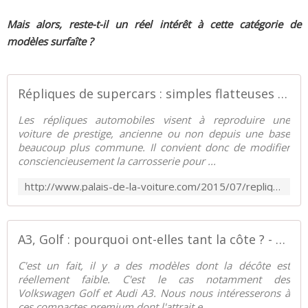
Mais alors, reste-t-il un réel intérêt à cette catégorie de
modèles surfaîte ?
Répliques de supercars : simples flatteuses d'égo ? - Palais-de-la-Voiture.com
Les répliques automobiles visent à reproduire une
voiture de prestige, ancienne ou non depuis une base
beaucoup plus commune. Il convient donc de modifier
consciencieusement la carrosserie pour ...
http://www.palais-de-la-voiture.com/2015/07/repliques-de-supercars-simples-flatteuses-d-ego.html
A3, Golf : pourquoi ont-elles tant la côte ? - Palais-de-la-Voiture.com
C'est un fait, il y a des modèles dont la décôte est
réellement faible. C'est le cas notamment des
Volkswagen Golf et Audi A3. Nous nous intéresserons à
ces compactes premium dont l'attrait e...