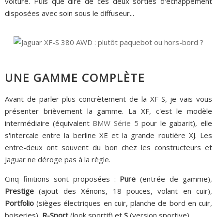
voiture. Puis que dire de ces deux sorties d'échappement
disposées avec soin sous le diffuseur...
UNE GAMME COMPLÈTE
Avant de parler plus concrètement de la XF-S, je vais vous
présenter brièvement la gamme. La XF, c'est le modèle
intermédiaire (équivalent
BMW Série 5
pour le gabarit), elle
s'intercale entre la berline XE et la grande routière XJ. Les
entre-deux ont souvent du bon chez les constructeurs et
Jaguar ne déroge pas à la règle.
Cinq finitions sont proposées :
Pure
(entrée de gamme),
Prestige
(ajout des Xénons, 18 pouces, volant en cuir),
Portfolio
(sièges électriques en cuir, planche de bord en cuir,
boiseries),
R-Sport
(look sportif) et
S
(version sportive).