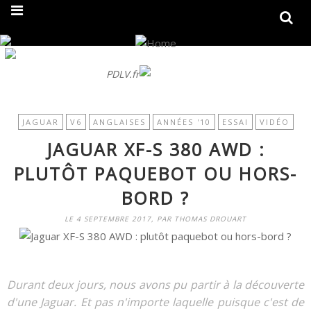
On fait peau neuve ! Découvrez notre nouveau site
PDLV.fr
JAGUAR
V6
ANGLAISES
ANNÉES '10
ESSAI
VIDÉO
JAGUAR XF-S 380 AWD :
PLUTÔT PAQUEBOT OU HORS-
BORD ?
LE 4 SEPTEMBRE 2017, PAR THOMAS DROUART
Durant deux jours, nous avons pu partir à la découverte
d'une Jaguar. Et pas n'importe laquelle puisque c'est de