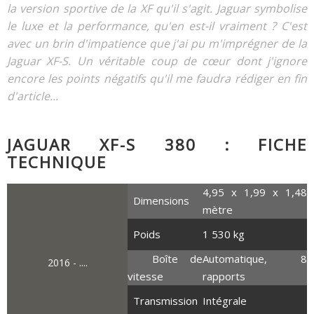
la version sportive de la XF qu'il s'agit. Jaguar symbolise
le luxe et la performance, qu'en est-il vraiment ? C'est
avec un brin d'impatience que j'ai pu m'imprégner de la
Jaguar XF-S. Un véritable coup de cœur dont j'ignore
encore les points négatifs qu'il me faudra rédiger en fin
d'article...
JAGUAR XF-S 380 : FICHE
TECHNIQUE
4,95 x 1,99 x 1,48
Dimensions
mètre
Poids
1 530 kg
Boîte de
Automatique, 8
2016 - ....
vitesse
rapports
Transmission
Intégrale