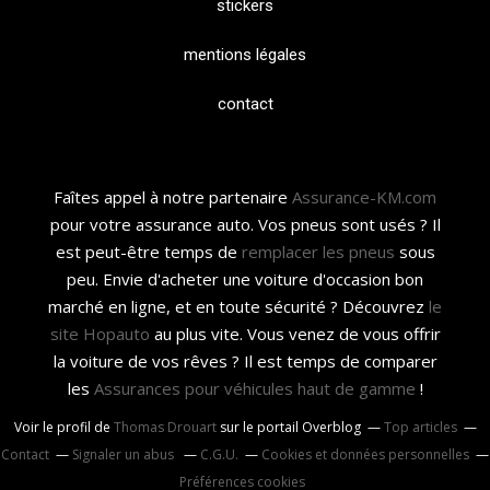
stickers
mentions légales
contact
Faîtes appel à notre partenaire
Assurance-KM.com
pour votre assurance auto. Vos pneus sont usés ? Il
est peut-être temps de
remplacer les pneus
sous
peu. Envie d'acheter une voiture d'occasion bon
marché en ligne, et en toute sécurité ? Découvrez
le
site Hopauto
au plus vite. Vous venez de vous offrir
la voiture de vos rêves ? Il est temps de comparer
les
Assurances pour véhicules haut de gamme
!
Voir le profil de
Thomas Drouart
sur le portail Overblog
Top articles
Contact
Signaler un abus
C.G.U.
Cookies et données personnelles
Préférences cookies