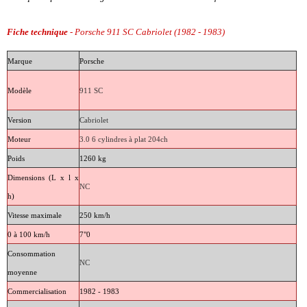
Fiche technique
- Porsche 911 SC Cabriolet (1982 - 1983)
Marque
Porsche
Modèle
911 SC
Version
Cabriolet
Moteur
3.0 6 cylindres à plat 204ch
Poids
1260 kg
Dimensions (L x l x
NC
h)
Vitesse maximale
250 km/h
0 à 100 km/h
7"0
Consommation
NC
moyenne
Commercialisation
1982 - 1983