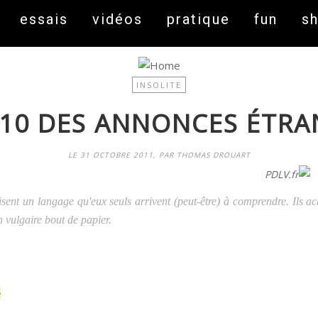
essais
vidéos
pratique
fun
s
INSOLITE
 10 DES ANNONCES ÉTRA
LE 31 OCTOBRE 2011, PAR THOMAS DROUART
On fait peau neuve ! Découvrez notre nouveau site
PDLV.fr
tilisent un langage qu'eux seuls arrivent (peut-être) à comprendre. Ils a
n vulgaire bout de papier.
e