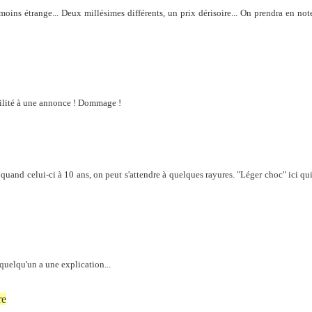
ins étrange... Deux millésimes différents, un prix dérisoire... On prendra en not
bilité à une annonce ! Dommage !
quand celui-ci à 10 ans, on peut s'attendre à quelques rayures. "Léger choc" ici qu
quelqu'un a une explication...
re