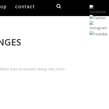
hop
contact
NGES
chètent leurs accessoires tuning chez Leroy