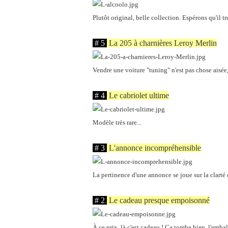
Plutôt original, belle collection. Espérons qu'il t
.
# 5
.
La 205 à charnières Leroy Merlin
Vendre une voiture "tuning" n'est pas chose aisée, 
.
# 4
.
Le cabriolet ultime
Modèle très rare...
.
# 3
.
L'annonce incompréhensible
La pertinence d'une annonce se joue sur la clarté d
.
# 2
.
Le cadeau presque empoisonné
À ce prix, là c'est cadeau ! Ca tombe bien, l'emba