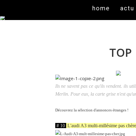
home
actu
TOP
Ils ne savent pas ce qu'ils vendent. ils u
Merlin. Pour eux, la carte grise n'est qu'u
Découvrez la sélection d'annonces étranges !
.
# 10
.
L'audi A3 multi-millésime pas chèr