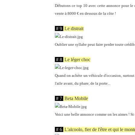
Débutons ce top 10 avec cette annonce pour le mo
vente à 8000 € en dessous de la côte !
.
# 9
.
Le distrait
Oublier une syllabe peut faire perdre toute crédi
.
# 8
.
Le léger choc
Quand on achète un véhicule d'occasion, surtout 
l'aile avant, du phare, de la porte...
.
# 7
.
Beta Mobile
Voici une belle annonce comme on les aimes ! Si 
.
# 6
.
L'alcoolo, fier de l'être et qui le mont