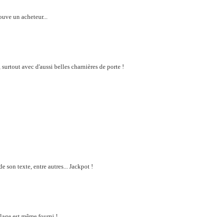
rouve un acheteur...
surtout avec d'aussi belles charnières de porte !
e son texte, entre autres... Jackpot !
llage est même fourni !