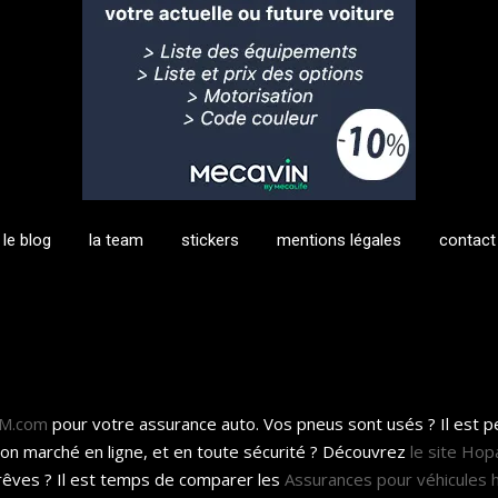
le blog
la team
stickers
mentions légales
contact
KM.com
pour votre assurance auto. Vos pneus sont usés ? Il est 
bon marché en ligne, et en toute sécurité ? Découvrez
le site Hop
rêves ? Il est temps de comparer les
Assurances pour véhicules