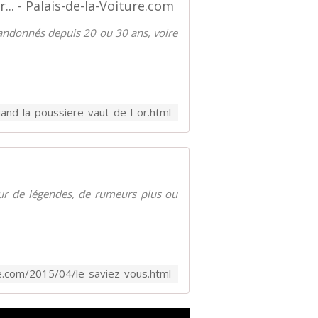
... - Palais-de-la-Voiture.com
bandonnés depuis 20 ou 30 ans, voire
and-la-poussiere-vaut-de-l-or.html
tour de légendes, de rumeurs plus ou
re.com/2015/04/le-saviez-vous.html