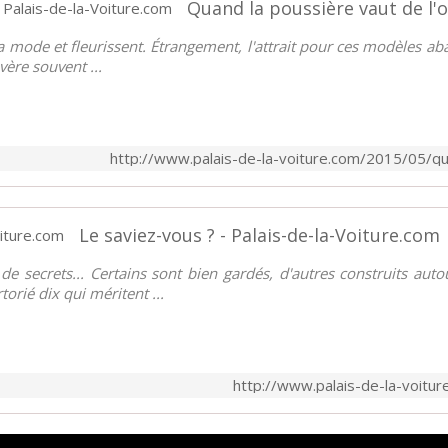
Quand la poussière vaut de l'or
la mode et fleurissent. Étrangement, l'attrait pour ces modèles a
avère souvent ...
http://www.palais-de-la-voiture.com/2015/05/qu
Le saviez-vous ? - Palais-de-la-Voiture.com
e secrets... Certains sont bien gardés, d'autres construits au
rié dix qui méritent ...
http://www.palais-de-la-voitu