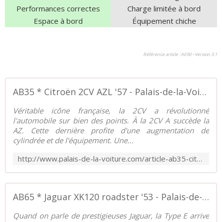
Performances correctes
Charge limitée à bord
Espace à bord
Équipement chiche
Référence article : AE90 • Version 3.1
AB35 * Citroën 2CV AZL '57 - Palais-de-la-Voiture.com
Véritable icône française, la 2CV a révolutionné
l'automobile sur bien des points. À la 2CV A succède la
AZ. Cette dernière profite d'une augmentation de
cylindrée et de l'équipement. Une...
http://www.palais-de-la-voiture.com/article-ab35-citroen-2cv-azl-1957-112719843.html
AB65 * Jaguar XK120 roadster '53 - Palais-de-la-Voiture.com
Quand on parle de prestigieuses Jaguar, la Type E arrive