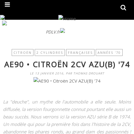
On fait peau neuve ! Découvrez notre nouveau site
PDLV.fr
CITROËN
2 CYLINDRES
FRANÇAISES
ANNÉES '70
AE90 • CITROËN 2CV AZU(B) '74
LE 13 JANVIER 2016, PAR THOMAS DROUART
La "deuche", un mythe de l'automobile a elle seule. Moins
diffusée, la version fourgonnette connut pourtant elle aussi un
beau succès. Nous verrons ici la version AZU série B de 1974.
Un modèle qui pour la première fois dans l'histoire de la 2CV,
abandonne les phares ronds, au grand dam des passionnés !