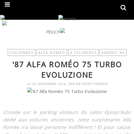
On fait peau neuve ! Découvrez notre nouveau site
PDLV.fr
ITALIENNES
ALFA ROMÉO
4 CYLINDRES
ANNÉES '80
'87 ALFA ROMÉO 75 TURBO
EVOLUZIONE
LE 28 NOVEMBRE 2016, PAR ANTHONY PERRIER
Croisée sur le parking visiteurs du salon Epoqu'Auto
dédié aux voitures anciennes, cette surprenante Alfa
Roméo n’a laissé personne indifférent ! Et pour cause,