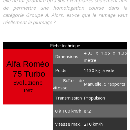
elle ne fut produite qu’à 500 exemplaires seulement afin
de permettre une homologation course dans la
catégorie Groupe A. Alors, est-ce que le ramage vaut
réellement le plumage ?
Fiche technique
4,33 x 1,65 x 1,35
Dimensions
mètre
Alfa Roméo
Poids
1130 kg à vide
75 Turbo
Boîte de
Evoluzione
Manuelle, 5 rapports
vitesse
1987
Transmission
Propulsion
0 à 100 km/h
8"2
1.8 litre turbo
Vitesse max.
210 km/h
4 cylindres en ligne