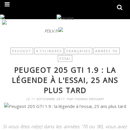
On fait peau neuve ! Découvrez notre nouveau site
PDLV.fr
PEUGEOT
4 CYLINDRES
FRANÇAISES
ANNÉES '90
ESSAI
PEUGEOT 205 GTI 1.9 : LA
LÉGENDE À L'ESSAI, 25 ANS
PLUS TARD
LE 11 SEPTEMBRE 2017, PAR THOMAS DROUART
Si vous êtes né(e) dans les années '70 ou '80, vous avez