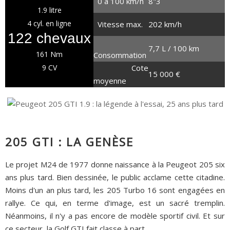
0 à 100 km/h
8"3
1.9 litre
4 cyl. en ligne
Vitesse max.
202 km/h
122 chevaux
7,7 L / 100 km
161 Nm
Consommation
9 CV
Cote
15 000 €
moyenne
205 GTI : LA GENÈSE
Le projet M24 de 1977 donne naissance à la Peugeot 205 six
ans plus tard. Bien dessinée, le public acclame cette citadine.
Moins d'un an plus tard, les 205 Turbo 16 sont engagées en
rallye. Ce qui, en terme d'image, est un sacré tremplin.
Néanmoins, il n'y a pas encore de modèle sportif civil. Et sur
ce secteur, la Golf GTI fait classe à part...