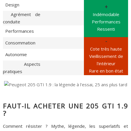
Design
+
Agrément de
Indémodable
conduite
Performances
Ressenti
Performances
-
Consommation
Cote très haute
Autonomie
Vieillissement de
l'intérieur
Aspects
Rare en bon état
pratiques
FAUT-IL ACHETER UNE 205 GTI 1.9
?
Comment résister ? Mythe, légende, les superlatifs et