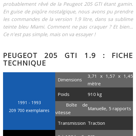
probablement rêvé de la Peugeot 205 GTI étant gamin.
En guise de piqûre nostalgique, nous avons pu prendre
les commandes de la version 1.9 litre, dans sa sublime
teinte bleu Miami. Comment ne pas craquer ? Et bien...
Ce n'est pas simple, mais on va essayer !
PEUGEOT 205 GTI 1.9 : FICHE
TECHNIQUE
3,71 x 1,57 x 1,45
Dimensions
mètre
Poids
910 kg
1991 - 1993
Boîte de
Manuelle, 5 rapports
209 700 exemplaires
vitesse
Transmission
Traction