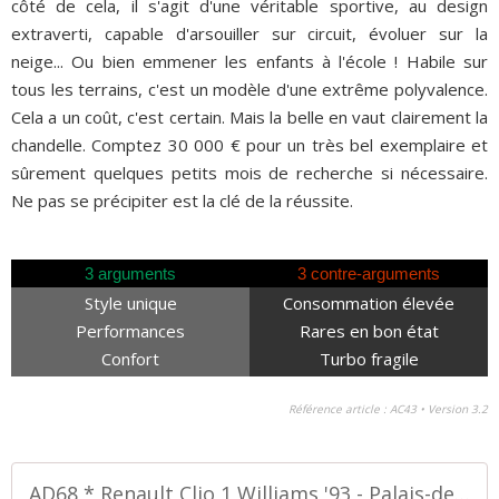
côté de cela, il s'agit d'une véritable sportive, au design
extraverti, capable d'arsouiller sur circuit, évoluer sur la
neige... Ou bien emmener les enfants à l'école ! Habile sur
tous les terrains, c'est un modèle d'une extrême polyvalence.
Cela a un coût, c'est certain. Mais la belle en vaut clairement la
chandelle. Comptez 30 000 € pour un très bel exemplaire et
sûrement quelques petits mois de recherche si nécessaire.
Ne pas se précipiter est la clé de la réussite.
3 arguments
3 contre-arguments
Style unique
Consommation élevée
Performances
Rares en bon état
Confort
Turbo fragile
Référence article : AC43 • Version 3.2
AD68 * Renault Clio 1 Williams '93 - Palais-de-la-Voiture.com