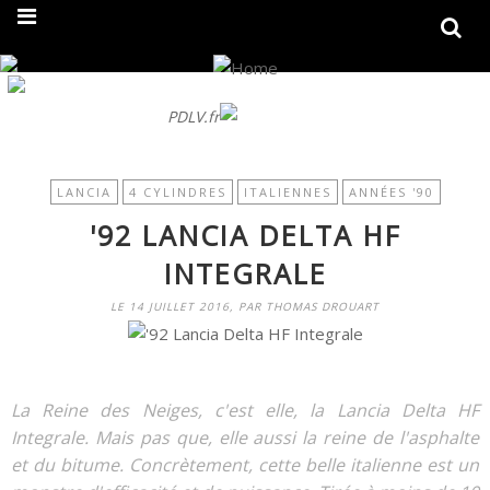
On fait peau neuve ! Découvrez notre nouveau site
PDLV.fr
LANCIA
4 CYLINDRES
ITALIENNES
ANNÉES '90
'92 LANCIA DELTA HF
INTEGRALE
LE 14 JUILLET 2016, PAR THOMAS DROUART
La Reine des Neiges, c'est elle, la Lancia Delta HF
Integrale. Mais pas que, elle aussi la reine de l'asphalte
et du bitume. Concrètement, cette belle italienne est un