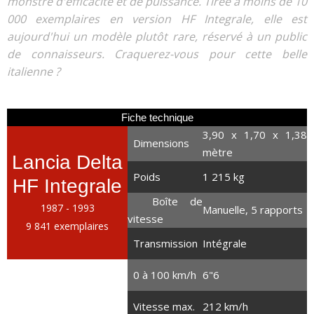
monstre d'efficacité et de puissance. Tirée à moins de 10
000 exemplaires en version HF Integrale, elle est
aujourd'hui un modèle plutôt rare, réservé à un public
de connaisseurs. Craquerez-vous pour cette belle
italienne ?
Fiche technique
3,90 x 1,70 x 1,38
Dimensions
mètre
Lancia Delta
Poids
1 215 kg
HF Integrale
Boîte de
1987 - 1993
Manuelle, 5 rapports
vitesse
9 841 exemplaires
Transmission
Intégrale
0 à 100 km/h
6"6
2.0 litres turbo
Vitesse max.
212 km/h
4 cylindres en ligne