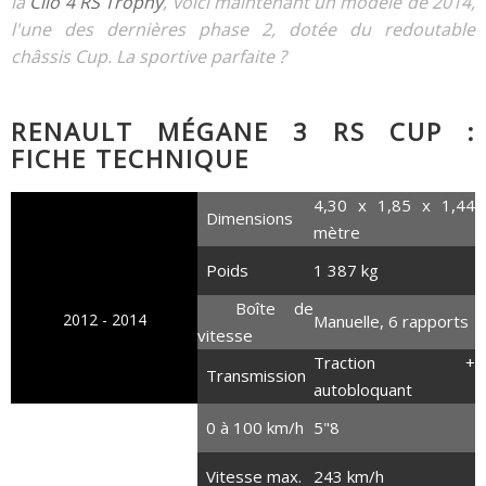
la
Clio 4 RS Trophy
, voici maintenant un modèle de 2014,
l'une des dernières phase 2, dotée du redoutable
châssis Cup. La sportive parfaite ?
RENAULT MÉGANE 3 RS CUP :
FICHE TECHNIQUE
4,30 x 1,85 x 1,44
Dimensions
mètre
Poids
1 387 kg
Boîte de
2012 - 2014
Manuelle, 6 rapports
vitesse
Traction +
Transmission
autobloquant
0 à 100 km/h
5"8
2.0 litres turbo
Vitesse max.
243 km/h