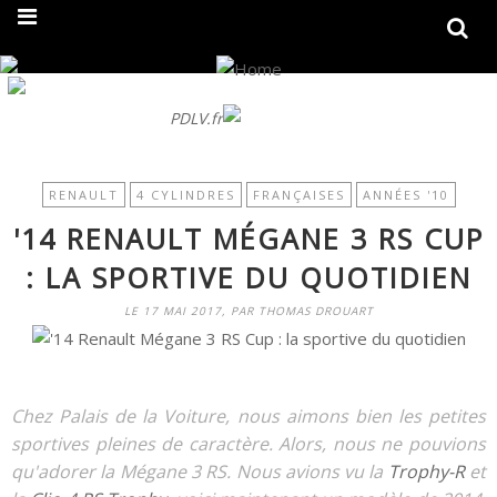
On fait peau neuve ! Découvrez notre nouveau site
PDLV.fr
RENAULT
4 CYLINDRES
FRANÇAISES
ANNÉES '10
'14 RENAULT MÉGANE 3 RS CUP
: LA SPORTIVE DU QUOTIDIEN
LE 17 MAI 2017, PAR THOMAS DROUART
Chez Palais de la Voiture, nous aimons bien les petites
sportives pleines de caractère. Alors, nous ne pouvions
qu'adorer la Mégane 3 RS. Nous avions vu la
Trophy-R
et