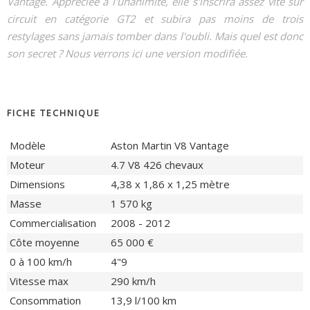
Vantage. Appréciée à l'unanimité, elle s'inscrira assez vite sur
circuit en catégorie GT2 et subira pas moins de trois
restylages sans jamais tomber dans l'oubli. Mais quel est donc
son secret ? Nous verrons ici une version modifiée.
FICHE TECHNIQUE
Modèle
Aston Martin V8 Vantage
Moteur
4.7 V8 426 chevaux
Dimensions
4,38 x 1,86 x 1,25 mètre
Masse
1 570 kg
Commercialisation
2008 - 2012
Côte moyenne
65 000 €
0 à 100 km/h
4"9
Vitesse max
290 km/h
Consommation
13,9 l/100 km