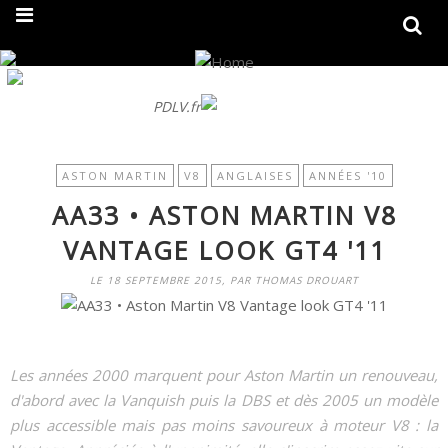
On fait peau neuve ! Découvrez notre nouveau site
PDLV.fr
ASTON MARTIN
V8
ANGLAISES
ANNÉES '10
AA33 • ASTON MARTIN V8
VANTAGE LOOK GT4 '11
LE 18 SEPTEMBRE 2015, PAR THOMAS DROUART
Les années 2000 marquent pour Aston Martin un renouveau,
d'abord avec la Vanquish puis la DBS et dès 2005 un modèle
plus accessible mais pas moins savoureux à moteur V8 : la