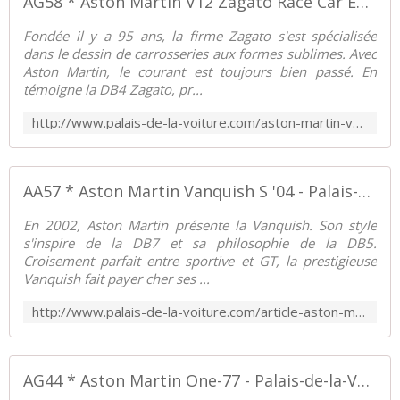
AG58 * Aston Martin V12 Zagato Race Car Edition '12 - Palais-de-la-Voiture.com
Fondée il y a 95 ans, la firme Zagato s'est spécialisée
dans le dessin de carrosseries aux formes sublimes. Avec
Aston Martin, le courant est toujours bien passé. En
témoigne la DB4 Zagato, pr...
http://www.palais-de-la-voiture.com/aston-martin-v12-zagato-race-car-edition.html
AA57 * Aston Martin Vanquish S '04 - Palais-de-la-Voiture.com
En 2002, Aston Martin présente la Vanquish. Son style
s'inspire de la DB7 et sa philosophie de la DB5.
Croisement parfait entre sportive et GT, la prestigieuse
Vanquish fait payer cher ses ...
http://www.palais-de-la-voiture.com/article-aston-martin-vanquish-50599417.html
AG44 * Aston Martin One-77 - Palais-de-la-Voiture.com