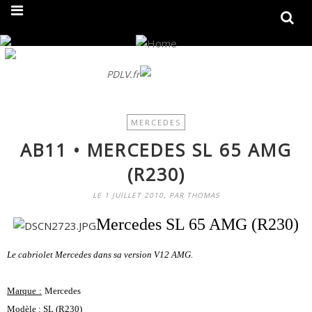
On fait peau neuve ! Découvrez notre nouveau site
PDLV.fr
MERCEDES
AB11 • MERCEDES SL 65 AMG
(R230)
LE 1 JUILLET 2010, PAR THOMAS
Mercedes SL 65 AMG (R230)
Le cabriolet Mercedes dans sa version V12 AMG.
M
arque
:
Mercedes
Modèle :
SL (R230)