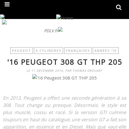
On fait peau neuve ! Découvrez notre nouveau site
PDLV.fr
PEUGEOT
4 CYLINDRES
FRANÇAISES
ANNÉES '10
'16 PEUGEOT 308 GT THP 205
LE 11 DÉCEMBRE 2016, PAR THOMAS DROUART
En 2013, Peugeot a offert une seconde génération à sa
308. Tout change ou presque. Désormais, le style est
plus musclé, cossu et racé. Si la version GTI culmine
toujours en haut du catalogue, une version GT a fait son
apparition, en essence et en Diesel. Mais que vaut-elle