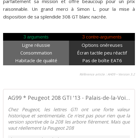
parfaitement sa mission et offre beaucoup pour un prix
raisonnable. Un grand merci à Simon L. pour la mise à
disposition de sa splendide 308 GT blanc nacrée.
3 arguments
3 contre-arguments
Ligne réussie
Options onéreuses
Consommation
Écran tactile peu réactif
Habitacle de qualité
Pas de boîte EAT6
Référence article : AH09 • Version 3.2
AG99 * Peugeot 208 GTI '13 - Palais-de-la-Voiture.com
Chez Peugeot, les lettres GTI ont une forte valeur
historique et sentimentale. Ce n'est pas pour rien que la
version sportive de la 208 les arbore fièrement. Mais que
vaut réellement la Peugeot 208