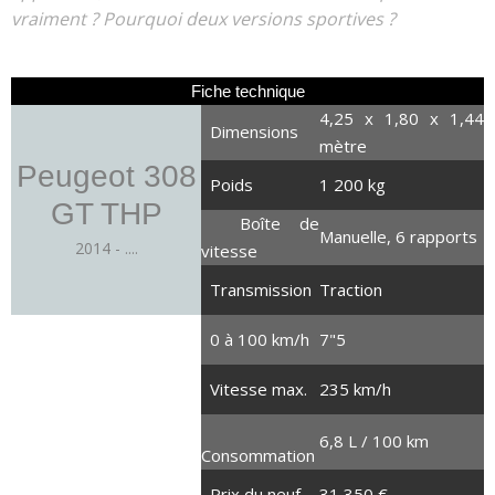
vraiment ? Pourquoi deux versions sportives ?
Fiche technique
4,25 x 1,80 x 1,44
Dimensions
mètre
Peugeot 308
Poids
1 200 kg
GT THP
Boîte de
Manuelle, 6 rapports
2014 - ....
vitesse
Transmission
Traction
0 à 100 km/h
7"5
1.6 litre turbo
4 cylindres en ligne
Vitesse max.
235 km/h
205 chevaux
6,8 L / 100 km
285 Nm
Consommation
11 CV
Prix du neuf
31 350 €