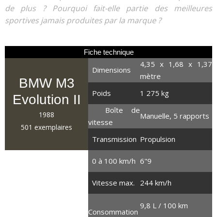
de plus ? Pourquoi fait-elle partie des meilleures
sportives jamais produites par la marque ?
Fiche technique
4,35 x 1,68 x 1,37
Dimensions
mètre
BMW M3
Poids
1 275 kg
Evolution II
Boîte de
1988
Manuelle, 5 rapports
vitesse
501 exemplaires
Transmission
Propulsion
0 à 100 km/h
6"9
2.3 litres
4 cylindres en ligne
Vitesse max.
244 km/h
220 chevaux
245 Nm
9,8 L / 100 km
Consommation