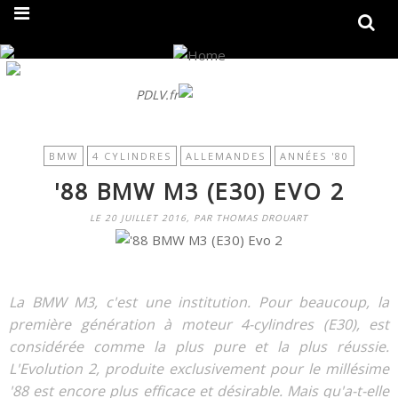
On fait peau neuve ! Découvrez notre nouveau site
PDLV.fr
BMW
4 CYLINDRES
ALLEMANDES
ANNÉES '80
'88 BMW M3 (E30) EVO 2
LE 20 JUILLET 2016, PAR THOMAS DROUART
La BMW M3, c'est une institution. Pour beaucoup, la
première génération à moteur 4-cylindres (E30), est
considérée comme la plus pure et la plus réussie.
L'Evolution 2, produite exclusivement pour le millésime
'88 est encore plus efficace et désirable. Mais qu'a-t-elle