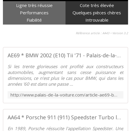
Ligne très réussie
Cote très élevée
Performances
Quelques pièces chères
Fiabilité
Introuvable
Référence article : AA43 • Version 3.2
AE69 * BMW 2002 (E10) Tii '71 - Palais-de-la-Voiture.com
Si les trente glorieuses ont profité aux constructeurs
automobiles, augmentant sans cesse puissance et
dimensions, ce n'est plus le cas pour BMW, qui dans les
années '60 est dans une passe ...
http://www.palais-de-la-voiture.com/article-ae69-bmw-2002-e10-tii-88001532.html
AA64 * Porsche 911 (911) Speedster Turbo look 3.2 '89 - Palais-de-la-Voiture.com
En 1989, Porsche réssucite l'appellation Speedster. Une