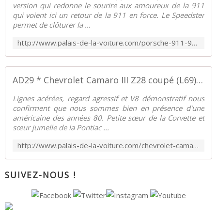
version qui redonne le sourire aux amoureux de la 911
qui voient ici un retour de la 911 en force. Le Speedster
permet de clôturer la ...
http://www.palais-de-la-voiture.com/porsche-911-911-speedster-turbo-look-3-2-89.html
AD29 * Chevrolet Camaro III Z28 coupé (L69) '83 - Palais-de-la-Voiture.com
Lignes acérées, regard agressif et V8 démonstratif nous
confirment que nous sommes bien en présence d'une
américaine des années 80. Petite sœur de la Corvette et
sœur jumelle de la Pontiac ...
http://www.palais-de-la-voiture.com/chevrolet-camaro-iii-z28-l69-83.html
SUIVEZ-NOUS !