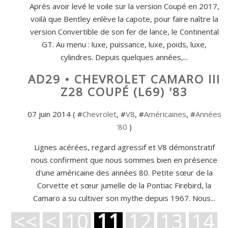
Après avoir levé le voile sur la version Coupé en 2017,
voilà que Bentley enlève la capote, pour faire naître la
version Convertible de son fer de lance, le Continental
GT. Au menu : luxe, puissance, luxe, poids, luxe,
cylindres. Depuis quelques années,...
AD29 • CHEVROLET CAMARO III
Z28 COUPÉ (L69) '83
07 juin 2014 ( #
Chevrolet
, #
V8
, #
Américaines
, #
Années
'80
)
Lignes acérées, regard agressif et V8 démonstratif
nous confirment que nous sommes bien en présence
d'une américaine des années 80. Petite sœur de la
Corvette et sœur jumelle de la Pontiac Firebird, la
Camaro a su cultiver son mythe depuis 1967. Nous...
<<
<
10
11
12
13
14