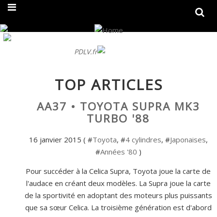
On fait peau neuve ! Découvrez notre nouveau site
PDLV.fr
TOP ARTICLES
AA37 • TOYOTA SUPRA MK3
TURBO '88
16 janvier 2015 ( #
Toyota
, #
4 cylindres
, #
Japonaises
,
#
Années '80
)
Pour succéder à la Celica Supra, Toyota joue la carte de
l'audace en créant deux modèles. La Supra joue la carte
de la sportivité en adoptant des moteurs plus puissants
que sa sœur Celica. La troisième génération est d'abord