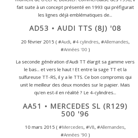
fait suite à un concept présenté en 1993 qui préfigurait
les lignes déjà emblématiques de...
AD53 • AUDI TTS (8J) '08
20 février 2015 ( #
Audi
, #
4 cylindres
, #
Allemandes
,
#
Années '00
)
La seconde génération d'Audi TT élargit sa gamme vers
le bas... et vers le haut ! Et entre la sage TT et la
sulfureuse TT-RS, il y a le TTS. Ce bon compromis qui
unit le meilleur des deux mondes sur le papier. Mais
qu'en est-il en réalité ? Le 4-cylindres...
AA51 • MERCEDES SL (R129)
500 '96
10 mars 2015 ( #
Mercedes
, #
V8
, #
Allemandes
,
#
Années '90
)