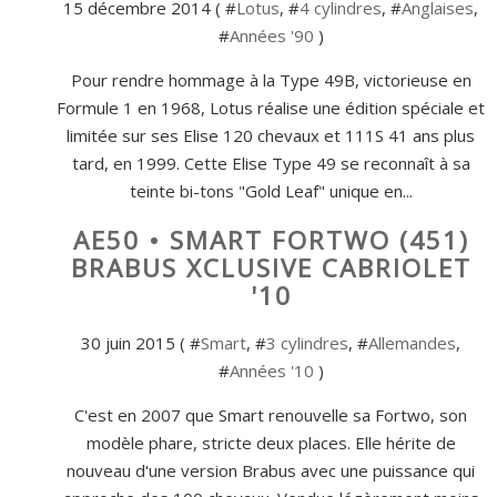
15 décembre 2014 ( #
Lotus
, #
4 cylindres
, #
Anglaises
,
#
Années '90
)
Pour rendre hommage à la Type 49B, victorieuse en
Formule 1 en 1968, Lotus réalise une édition spéciale et
limitée sur ses Elise 120 chevaux et 111S 41 ans plus
tard, en 1999. Cette Elise Type 49 se reconnaît à sa
teinte bi-tons "Gold Leaf" unique en...
AE50 • SMART FORTWO (451)
BRABUS XCLUSIVE CABRIOLET
'10
30 juin 2015 ( #
Smart
, #
3 cylindres
, #
Allemandes
,
#
Années '10
)
C'est en 2007 que Smart renouvelle sa Fortwo, son
modèle phare, stricte deux places. Elle hérite de
nouveau d'une version Brabus avec une puissance qui