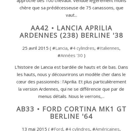
approche des 100 chevaux. Vendue légèrement moins
chère que sa prédécesseuse de 75 canassons, que
vaut...
AA42 • LANCIA APRILIA
ARDENNES (238) BERLINE '38
25 avril 2015 ( #
Lancia
, #
4 cylindres
, #
Italiennes
,
#
Années '30
)
L'histoire de Lancia est bardée de hauts et de bas. Dans
les hauts, nous y découvrirons un modèle cher dans le
cœur des passionnés : l'Aprilia. Et plus particulièrement
la version Ardennes, qui ne se différencie que par de
menus détails. Nous le verrons,...
AB33 • FORD CORTINA MK1 GT
BERLINE '64
13 mai 2015 ( #
Ford
, #
4 cylindres
, #
Américaines
,