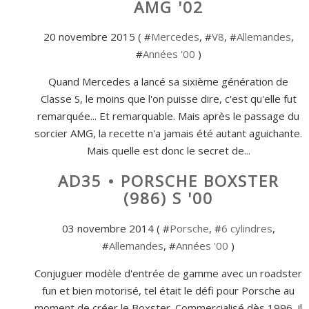
AMG '02
20 novembre 2015 ( #
Mercedes
, #
V8
, #
Allemandes
,
#
Années '00
)
Quand Mercedes a lancé sa sixième génération de
Classe S, le moins que l'on puisse dire, c'est qu'elle fut
remarquée... Et remarquable. Mais après le passage du
sorcier AMG, la recette n'a jamais été autant aguichante.
Mais quelle est donc le secret de...
AD35 • PORSCHE BOXSTER
(986) S '00
03 novembre 2014 ( #
Porsche
, #
6 cylindres
,
#
Allemandes
, #
Années '00
)
Conjuguer modèle d'entrée de gamme avec un roadster
fun et bien motorisé, tel était le défi pour Porsche au
moment de créer le Boxster. Commercialisé dès 1996, il